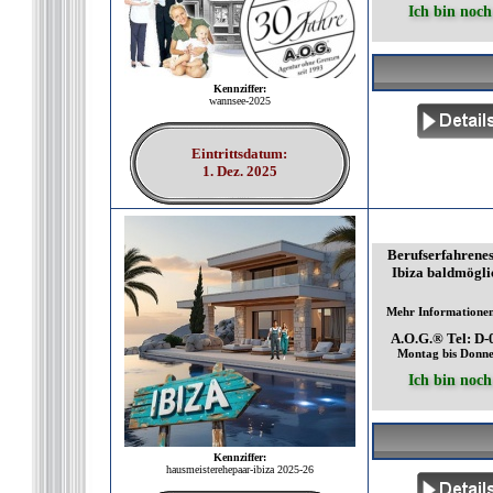
Ich bin noch
Kennziffer:
wannsee-2025
Eintrittsdatum:
1. Dez. 2025
Berufserfahrenes
Ibiza baldmöglic
Mehr Informationen 
A.O.G.® Tel: D-
Montag bis Donner
Ich bin noch
Kennziffer:
hausmeisterehepaar-ibiza 2025-26