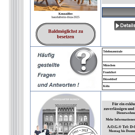
Kennziffer:
haushälterin-ibiza-2025
Baldmöglichst zu
besetzen
Telefonzentrale
München
Frankfurt
Düsseldorf
Köln
Für ein exklu
zuverlässigen und 
Dienstwohnun
Mehr Informationen 
A.O.G.® Tel: D-
Montag bis Donner