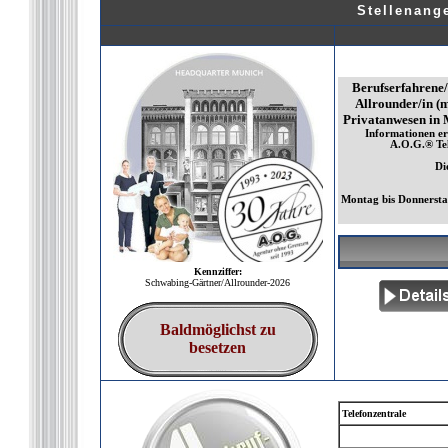
Stellenang
Berufserfahrene/r
Allrounder/in (m
Privatanwesen in 
Informationen er
A.O.G.® Tel
Di
Montag bis Donnerstag
Kennziffer:
Schwabing-Gärtner/Allrounder-2026
Baldmöglichst zu
besetzen
Telefonzentrale