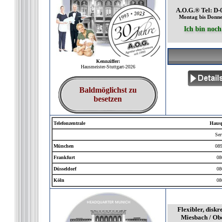
A.O.G.® Tel: D-
Montag bis Donner
Ich bin noch
Kennziffer:
Hausmeister-Stuttgart-2026
Baldmöglichst zu
besetzen
Telefonzentrale
Hausp
Ser
München
089
Frankfurt
08
Düsseldorf
08
Köln
08
Flexibler, diskr
Miesbach / Obe