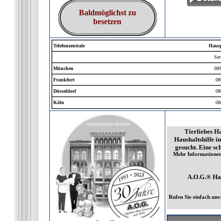
Baldmöglichst zu
besetzen
Telefonzentrale
Hausp
Ser
München
089
Frankfurt
08
Düsseldorf
08
Köln
08
Tierliebes H
Haushaltshilfe i
gesucht. Eine sc
Mehr Informationen 
A.O.G.® Hau
Rufen Sie einfach unv