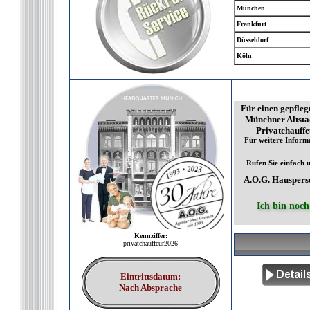
München
Frankfurt
Düsseldorf
Köln
Für einen gepfle
Münchner Altstad
Privatchauffeu
Für weitere Inform
Rufen Sie einfach u
A.O.G. Hauspers
Ich bin noch
Kennziffer:
privatchauffeur2026
Eintrittsdatum:
Nach Absprache