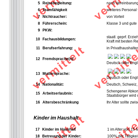
5
Reisebegleitung:
nach Vereinbarun
6
Teamfähigkeit
weiteres Personal
7
Nichtraucher:
von Vorteil
8
Führerschein:
Klasse 3 und gute
9
PKW:
staatl. geprf. Erzi
10
Fachausbildungen:
Kraft mit besten R
11
Berufserfahrung:
in Privathaushalte
12
Fremdsprache(n):
Deutsch oder Engli
13
Muttersprache:
Deutsch oder Engli
14
Nationalität:
Deutsch, Schweiz, 
Schengener Abkomme
15
Arbeitserlaubnis:
Staatsbürger wird o
16
Altersbeschränkung
Ihr Alter sollte z
Kinder im Haushalt
17
Kinder im Haushalt
1 im Alter von 15
18
Betreuung der Kinder:
100% der Tätigkei