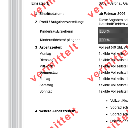
Einsatzort:
03, 3 - Verona / Ga
1
Eintrittsdatum:
ab Februar 2006
-
Diese Angaben so
2
Profil / Aufgabenverteilung:
Haushalt/Betrieb ve
Kinderfrau/Erzieherin
100 %
Kindermädchen/-pflegerin
100 %
3
Arbeitszeiten:
Vollzeit
(40 Std. W
Montag
flexible Vollzeitstel
Dienstag
flexible Vollzeitstel
Mittwoch
flexible Vollzeitstel
Donnerstag
flexible Vollzeitstel
Freitag
flexible Vollzeitstel
Samstag
flexible Vollzeitstel
Sonntag
flexible Vollzeitstel
Vollzeit Fle
Sporadisch
4
weitere Arbeitszeiten:
Sporadisch
Überstunden