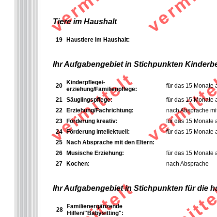
Tiere im Haushalt
19
Haustiere im Haushalt:
Ihr Aufgabengebiet in Stichpunkten Kinderb
Kinderpflege/-
20
für das 15 Monate a
erziehung/Familienpflege:
21
Säuglingspflege:
für das 15 Monate a
22
Erziehung/Fachrichtung:
nach Absprache mit
23
Förderung kreativ:
für das 15 Monate a
24
Förderung intellektuell:
für das 15 Monate a
25
Nach Absprache mit den Eltern:
26
Musische Erziehung:
für das 15 Monate a
27
Kochen:
nach Absprache
Ihr Aufgabengebiet in Stichpunkten für die 
Familienergänzende
28
Hilfen/"Babysitting":