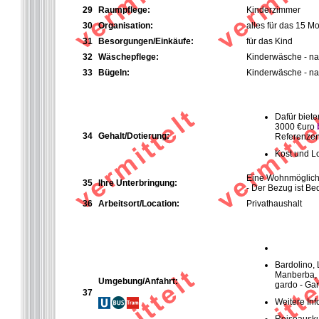
29
Raumpflege:
Kinderzimmer
30
Organisation:
alles für das 15 M
31
Besorgungen/Einkäufe:
für das Kind
32
Wäschepflege:
Kinderwäsche - n
33
Bügeln:
Kinderwäsche - n
Dafür biete
3000 €uro
34
Gehalt/Dotierung:
Referenzen,
Kost und Lo
Eine Wohnmöglichke
35
Ihre Unterbringung:
- Der Bezug ist Be
36
Arbeitsort/Location:
Privathaushalt
Bardolino, 
Manberba, 
Umgebung/Anfahrt:
gardo - Gard
37
Weitere Inf