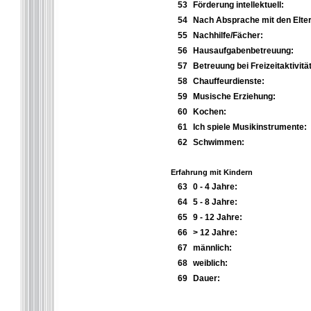
53
Förderung intellektuell:
54
Nach Absprache mit den Elter
55
Nachhilfe/Fächer:
56
Hausaufgabenbetreuung:
57
Betreuung bei Freizeitaktivitä
58
Chauffeurdienste:
59
Musische Erziehung:
60
Kochen:
61
Ich spiele Musikinstrumente:
62
Schwimmen:
Erfahrung mit Kindern
63
0 - 4 Jahre:
64
5 - 8 Jahre:
65
9 - 12 Jahre:
66
> 12 Jahre:
67
männlich:
68
weiblich:
69
Dauer: