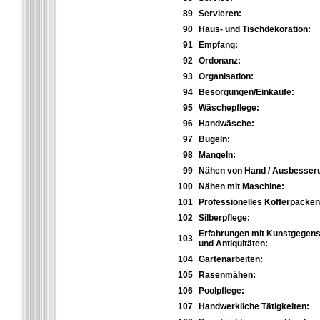
89
Servieren:
90
Haus- und Tischdekoration:
91
Empfang:
92
Ordonanz:
93
Organisation:
94
Besorgungen/Einkäufe:
95
Wäschepflege:
96
Handwäsche:
97
Bügeln:
98
Mangeln:
99
Nähen von Hand / Ausbesser
100
Nähen mit Maschine:
101
Professionelles Kofferpacken
102
Silberpflege:
Erfahrungen mit Kunstgegen
103
und Antiquitäten:
104
Gartenarbeiten:
105
Rasenmähen:
106
Poolpflege:
107
Handwerkliche Tätigkeiten: