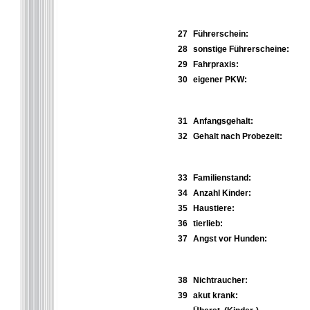
27
Führerschein:
28
sonstige Führerscheine:
29
Fahrpraxis:
30
eigener PKW:
31
Anfangsgehalt:
32
Gehalt nach Probezeit:
33
Familienstand:
34
Anzahl Kinder:
35
Haustiere:
36
tierlieb:
37
Angst vor Hunden:
38
Nichtraucher:
39
akut krank: