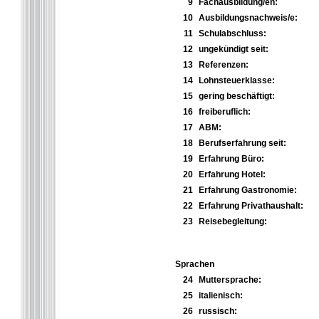
9
Fachausbildung/en:
10
Ausbildungsnachweis/e:
11
Schulabschluss:
12
ungekündigt seit:
13
Referenzen:
14
Lohnsteuerklasse:
15
gering beschäftigt:
16
freiberuflich:
17
ABM:
18
Berufserfahrung seit:
19
Erfahrung Büro:
20
Erfahrung Hotel:
21
Erfahrung Gastronomie:
22
Erfahrung Privathaushalt:
23
Reisebegleitung:
Sprachen
24
Muttersprache:
25
italienisch:
26
russisch: