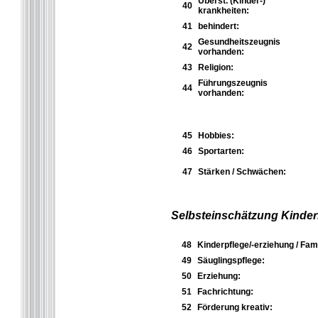
Überst. (Kinder-)
40
krankheiten:
41
behindert:
Gesundheitszeugnis
42
vorhanden:
43
Religion:
Führungszeugnis
44
vorhanden:
45
Hobbies:
46
Sportarten:
47
Stärken / Schwächen:
Selbsteinschätzung Kinder
48
Kinderpflege/-erziehung / Fami
49
Säuglingspflege:
50
Erziehung:
51
Fachrichtung:
52
Förderung kreativ: