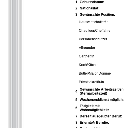
1
Geburtsdatum:
2
Nationalität:
3
Gewünschte Position:
Hauswirtschafter/in
Chauffeur/Cheffahrer
Personenschützer
Allrounder
Gärtner/in
Koch/Köchin
Butler/Major Domme
Privatsekretär/in
Gewünschte Arbeitszeit/en:
4
(Kernarbeitszeit)
5
Wochenenddienst möglich:
Tätigkeit mit
6
Wohnmöglichkeit:
7
Derzeit ausgeübter Beruf:
8
Erlernte/r Beruf/e: