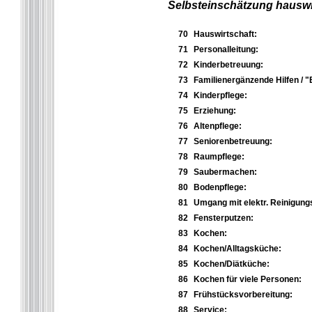
Selbsteinschätzung hauswir
70
Hauswirtschaft:
71
Personalleitung:
72
Kinderbetreuung:
73
Familienergänzende Hilfen / "
74
Kinderpflege:
75
Erziehung:
76
Altenpflege:
77
Seniorenbetreuung:
78
Raumpflege:
79
Saubermachen:
80
Bodenpflege:
81
Umgang mit elektr. Reinigung
82
Fensterputzen:
83
Kochen:
84
Kochen/Alltagsküche:
85
Kochen/Diätküche:
86
Kochen für viele Personen:
87
Frühstücksvorbereitung:
88
Service: