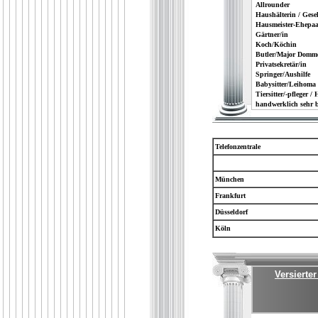
Allrounder
Haushälterin / Gesel
Hausmeister-Ehepaa
Gärtner/in
Koch/Köchin
Butler/Major Domm
Privatsekretär/in
Springer/Aushilfe
Babysitter/Leihoma
Tiersitter/-pfleger /
handwerklich sehr 
Telefonzentrale
München
Frankfurt
Düsseldorf
Köln
Versierte