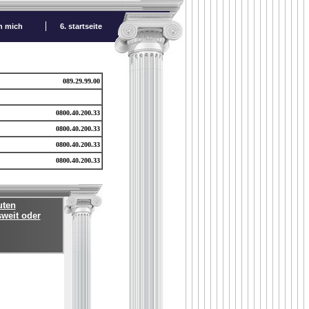
ch mich
6. startseite
089.29.99.00
0800.40.200.33
0800.40.200.33
0800.40.200.33
0800.40.200.33
uten
sweit oder