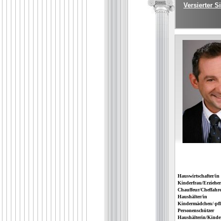
Versierter 
Hauswirtschafter/in
Kinderfrau/Erzieher
Chauffeur/Cheffahre
Haushälter/in
Kindermädchen/-pfl
Personenschützer
Haushälterin/Kinde