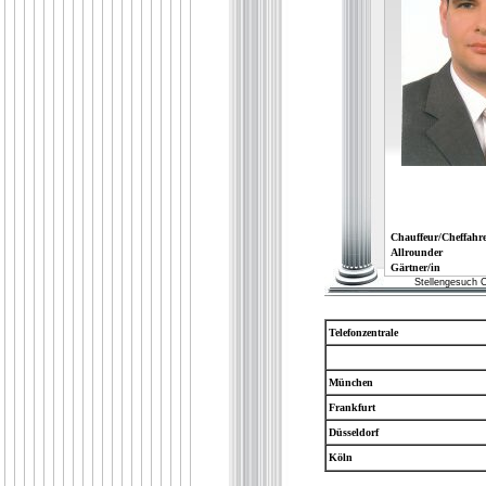
Chauffeur/Cheffahre
Allrounder
Gärtner/in
Stellengesuch C
Telefonzentrale
München
Frankfurt
Düsseldorf
Köln