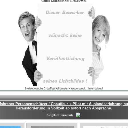
Chiffre-Kennziffer Nr.: 11.08.86/WM
Stellengesuche Chauffeur Allrounder Hauspersonal, , International
fahrener Personenschützer / Chauffeur + Pilot mit Auslandserfahrung s
Herausforderung in Vollzeit ab sofort nach Absprache.
Zielgebiet/Einsatzort: