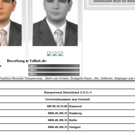
interessiere mich für die
Bewerbung in Vollzeit als:
r
100%
100%
100%
hauffeur Allrounder Hauspersonal, , Berlin und Umland, Stuttgarter Raum, Ulm, Heilbronn, Göppingen und 
Hauspersonal Deutschland A.O.G.®
Servicerufnummern zum Ortstarif:
089.98.10.59.00
Hannover
0800.40.200.33
Hamburg
0800.40.200.33
Berlin
0800.40.200.33
Stuttgart