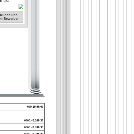
DH-1969
. Kunde und
sen Bewerber
089.29.99.00
0800.40.200.33
0800.40.200.33