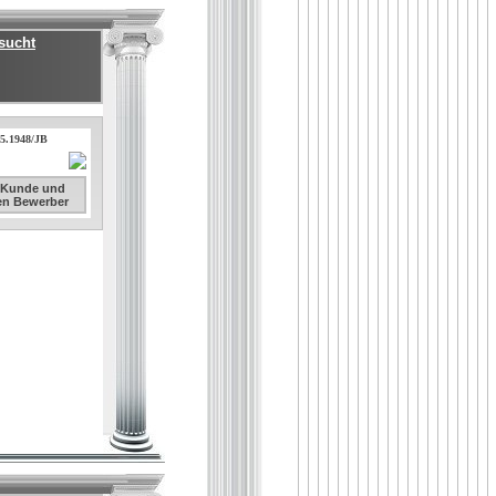
sucht
05.1948/JB
. Kunde und
sen Bewerber