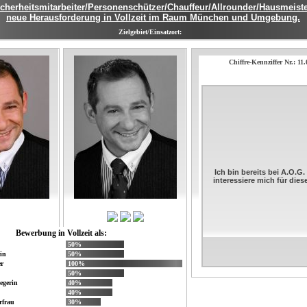
Sicherheitsmitarbeiter/Personenschützer/Chauffeur/Allrounder/Hausmeiste
neue Herausforderung in Vollzeit im Raum München und Umgebung.
Zielgebiet/Einsatzort:
Chiffre-Kennziffer Nr.: 11
Ich bin bereits bei A.O.G
interessiere mich für die
Bewerbung in Vollzeit als:
50%
in
50%
r
100%
50%
egerin
40%
40%
rfrau
30%