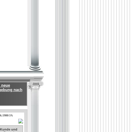
t neue
mgebung nach
06.1980/JA
. Kunde und