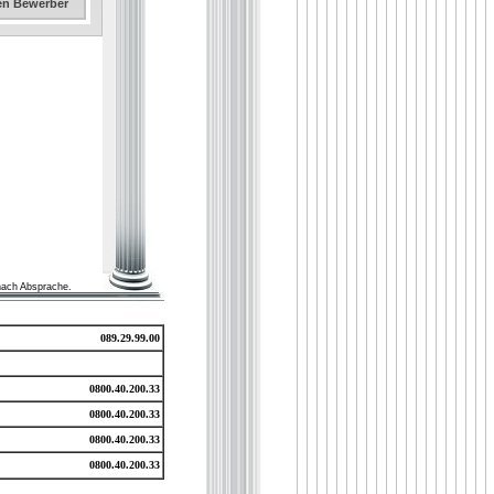
sen Bewerber
nach Absprache.
089.29.99.00
0800.40.200.33
0800.40.200.33
0800.40.200.33
0800.40.200.33