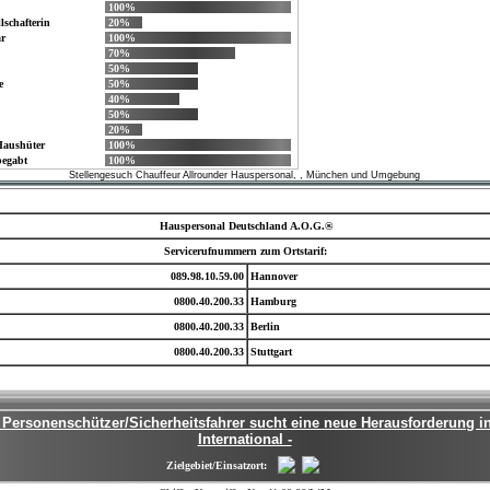
100%
lschafterin
20%
r
100%
70%
50%
e
50%
40%
50%
20%
 Haushüter
100%
begabt
100%
Stellengesuch Chauffeur Allrounder Hauspersonal, , München und Umgebung
Hauspersonal Deutschland A.O.G.®
Servicerufnummern zum Ortstarif:
089.98.10.59.00
Hannover
0800.40.200.33
Hamburg
0800.40.200.33
Berlin
0800.40.200.33
Stuttgart
r Personenschützer/Sicherheitsfahrer sucht eine neue Herausforderung in 
International -
Zielgebiet/Einsatzort: