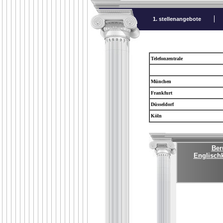
1. stellenangebote
Telefonzentrale
München
Frankfurt
Düsseldorf
Köln
Ber
Englischk