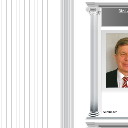
Dipl.
Allrounder