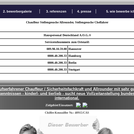
2. bewerbergalerie
3. referenzen
4. presse
5. wie bewerbe i
Chauffeur Stellengesuche Allrounder, Stellengesuche Cheffahrer
Hauspersonal Deutschland A.O.G.®
Servicerufnummern zum Ortstarif:
089.98.10.59.00
Hannover
0800.40.200.33
Hamburg
0800.40.200.33
Berlin
0800.40.200.33
Stuttgart
ufserfahrener Chauffeur / Sicherheitsfachkraft und Allrounder mit sehr g
enntnissen - kinderl- und tierlieb - sucht neue Vollzeitanstellung bunde
international.
Zielgebiet/Einsatzort:
Chiffre-Kennziffer Nr.: 40915/CAS