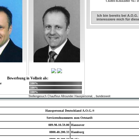
Chiffre-Kennziffer Nr.: 
Ich bin bereits bei A.O.G
interessiere mich für die
Bewerbung in Vollzeit als:
r
100%
100%
100%
Stellengesuch Chauffeur Allrounder Hauspersonal, , bundesweit
Hauspersonal Deutschland A.O.G.®
Servicerufnummern zum Ortstarif:
089.98.10.59.00
Hannover
0800.40.200.33
Hamburg