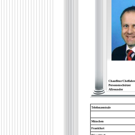
Chauffeur/Cheffahre
Personenschützer
Allrounder
Telefonzentrale
München
Frankfurt