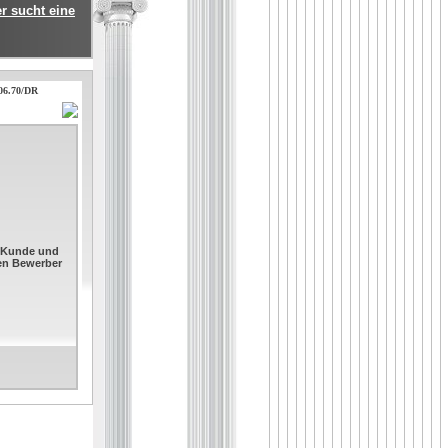
r sucht eine
.06.70/DR
. Kunde und
sen Bewerber