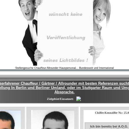
Stellengesuche Chauffeur Allrounder Hauspersonal, , Bundesweit und International
serfahrener Chauffeur / Gärtner / Allrounder mit besten Referenzen such
tellung In Berlin und Berliner Umland, oder im Stuttgarter Raum und U
Absprache.
Zielgebiet/Einsatzort:
Chiffre-Kennziffer Nr.: 25.
Ich bin bereits bei A.O.G