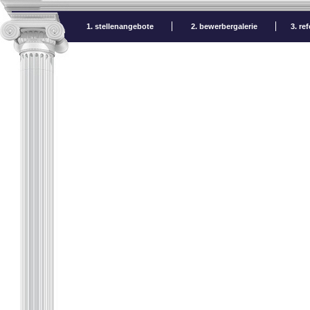
1. stellenangebote
2. bewerbergalerie
3. re