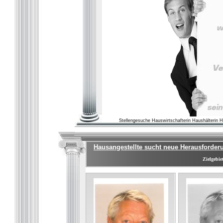
Stellengesuche Hauswirtschafterin Haushälterin 
Hausangestellte sucht neue Herausforderu
Zielgebie