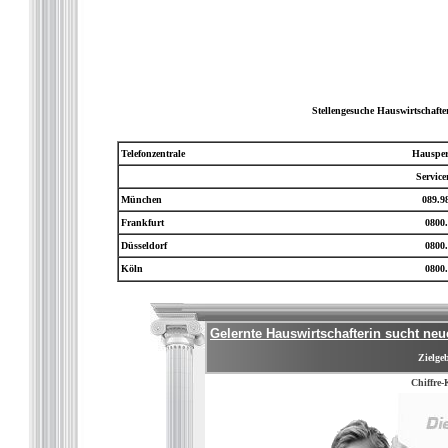
Stellengesuche Hauswirtschaft
Telefonzentrale
Hausper
Servic
München
089.9
Frankfurt
0800.
Düsseldorf
0800.
Köln
0800.
Gelernte Hauswirtschafterin sucht ne
Zielgeb
Chiffre-