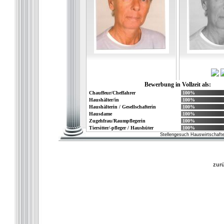
Bewerbung in Vollzeit als:
Chauffeur/Cheffahrer
100%
Haushälter/in
100%
Haushälterin / Gesellschafterin
100%
Hausdame
100%
Zugehfrau/Raumpflegerin
100%
Tiersitter/-pfleger / Haushüter
100%
Stellengesuch Hauswirtschafte
zur