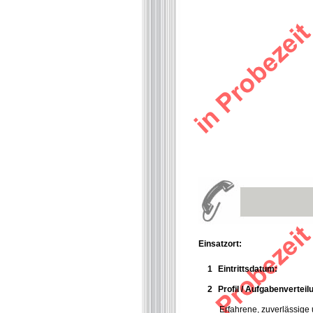
Einsatzort:
1
Eintrittsdatum:
2
Profil / Aufgabenverteil
Erfahrene, zuverlässige 