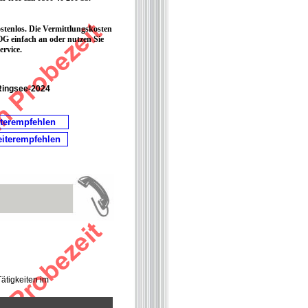
ostenlos. Die Vermittlungskosten
G einfach an oder nutzen Sie
rvice.
Ringsee-2024
iterempfehlen
eiterempfehlen
ätigkeiten im