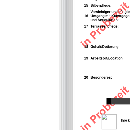
15
Silberpflege:
Vorsichtiger und pflegli
16
Umgang mit Kunstgege
und Antiquitäten:
17
Terrassenpflege:
18
Gehalt/Dotierung:
19
Arbeitsort/Location:
20
Besonderes:
Ihre 