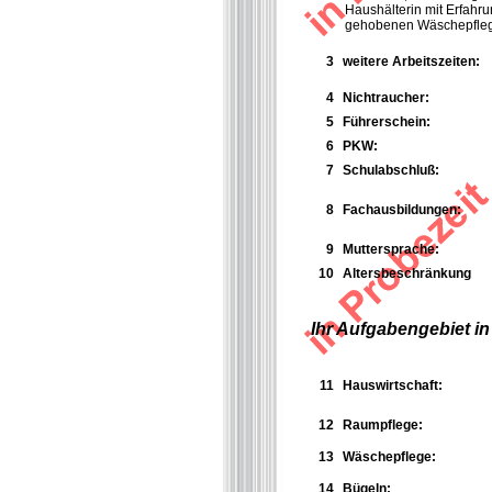
Haushälterin mit Erfahru
gehobenen Wäschepfle
3
weitere Arbeitszeiten:
4
Nichtraucher:
5
Führerschein:
6
PKW:
7
Schulabschluß:
8
Fachausbildungen:
9
Muttersprache:
10
Altersbeschränkung
Ihr Aufgabengebiet in
11
Hauswirtschaft:
12
Raumpflege:
13
Wäschepflege:
14
Bügeln: