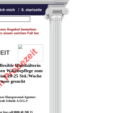
 ich mich
6. startseite
ächstes Angebot
dieses Angebot bewerben.
in einem solchen Fall bei
EIT
flexible Haushälterin
nen Wäschepflege zum
eine 20-25 Std./Woche
rnsee gesucht
 unser Hauspersonal-Agentur:
cole Schichl. A.O.G.®
 free call 0800 40 200 33.