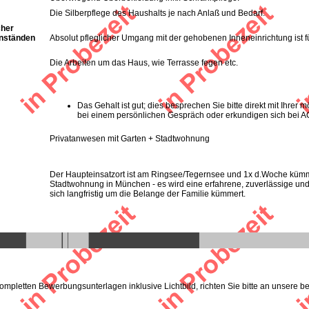
Die Silberpflege des Haushalts je nach Anlaß und Bedarf.
cher
nständen
Absolut pfleglicher Umgang mit der gehobenen Inneneinrichtung ist fü
Die Arbeiten um das Haus, wie Terrasse fegen etc.
Das Gehalt ist gut; dies besprechen Sie bitte direkt mit Ihrer
bei einem persönlichen Gespräch oder erkundigen sich bei A
Privatanwesen mit Garten + Stadtwohnung
Der Haupteinsatzort ist am Ringsee/Tegernsee und 1x d.Woche kümm
Stadtwohnung in München - es wird eine erfahrene, zuverlässige und f
sich langfristig um die Belange der Familie kümmert.
kompletten Bewerbungsunterlagen inklusive Lichtbild, richten Sie bitte an unsere be