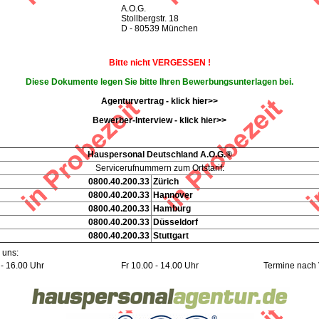
A.O.G.
Stollbergstr. 18
D - 80539 München
Bitte nicht VERGESSEN !
Diese Dokumente legen Sie bitte Ihren Bewerbungsunterlagen bei.
Agenturvertrag - klick hier>>
Bewerber-Interview - klick hier>>
Hauspersonal Deutschland A.O.G.®
Servicerufnummern zum Ortstarif:
0800.40.200.33
Zürich
0800.40.200.33
Hannover
0800.40.200.33
Hamburg
0800.40.200.33
Düsseldorf
0800.40.200.33
Stuttgart
 uns:
- 16.00 Uhr
Fr 10.00 - 14.00 Uhr
Termine nach