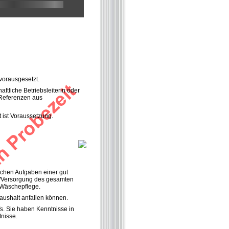
vorausgesetzt.
ftliche Betriebsleiterin oder
n Referenzen aus
t ist Voraussetzung.
schen Aufgaben einer gut
ng/Versorgung des gesamten
 Wäschepflege.
aushalt anfallen können.
. Sie haben Kenntnisse in
nisse.