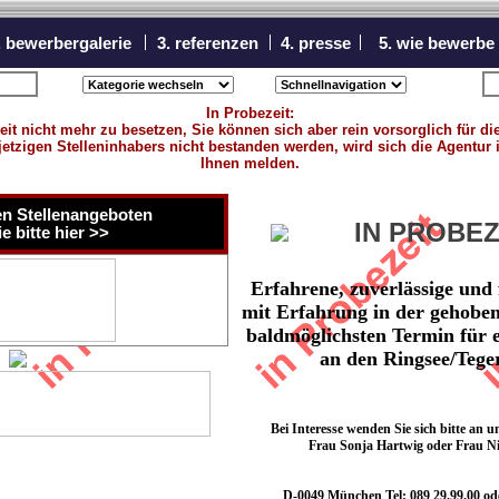
. bewerbergalerie
3. referenzen
4. presse
5. wie bewerbe
sicht
n
In Probezeit:
eit nicht mehr zu besetzen, Sie können sich aber rein vorsorglich für 
 jetzigen Stelleninhabers nicht bestanden werden, wird sich die Agentur 
Ihnen melden.
en Stellenangeboten
IN PROBEZ
e bitte hier >>
Erfahrene, zuverlässige und 
mit Erfahrung in der gehobe
baldmöglichsten Termin für 
an den Ringsee/Tege
Bei Interesse wenden Sie sich bitte an
Frau Sonja Hartwig oder Frau Ni
D-0049 München Tel: 089 29.99.00 oder