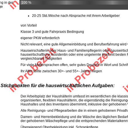
ng in der
100 %
ge
20-25 Std./Woche nach Absprache mit ihrem Arbeitgeber
von Vorteil
Klasse 3 und gute Fahrpraxis Bedingung
eigener PKW erforderlich
Nicht relevant, eine gute Allgemeinbildung und Berufserfahrung wird 
Hauswirschafterin oder Haus- und Familienpflegerin oder hauswirtscha
hauswirtschaftliche Assistentin oder eine ungelernte Kraft mit beste
vergleichbaren Tätigkeiten
Für viele Muttersprachen offen, sehr gutes Deutsch in Wort und Schrif
Ihr Alter sollte zwischen 30+- und 55+- Jahren liegen
 Stichpunkten für die hauswirtschaftlichen Aufgaben:
Der Arbeitsplatz der Haushälterin umfasst im wesentlichen die klassi
organisierten, flexiblen Haushälterin, die eigenständig die Reinigu
Haushaltes und des Inventares übernimmt, inklusive der gehobenen
Alle Reinigungs- und Pflegearbeiten die in einem gehobenen Privath
Damen- und Herrenbekleidung und die Wäsche des täglichen Bedarfs
der gehobenen Wäschepflege und die entsprechenden Materialkennt
Überwiegend Oberbekleidung inkl. Schrankpflege.