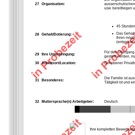
27
Organisation:
ausserschulischen 
usw. bereitliegen 
45 Stunde
Das Gehalt 
28
Gehalt/Dotierung:
Ihren mögli
(entspricht
Für den Übergang 
29
Ihre Unterbringung:
gestellt werden, m
30
Arbeitsort/Location:
Gehobener Privath
Die Familie ist aus
31
Besonderes:
Tätigkeit ist und e
32
Muttersprache(n) Arbeitgeber:
Deutsch
Ihre kompletten Bewerbungsu