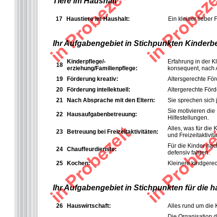
Tiere im Haushalt
17
Haustiere im Haushalt:
Ein kleiner lieber
Ihr Aufgabengebiet in Stichpunkten Kinderb
Kinderpflege/-
Erfahrung in der K
18
erziehung/Familienpflege:
konsequent, nach 
19
Förderung kreativ:
Altersgerechte För
20
Förderung intellektuell:
Altergerechte Förd
21
Nach Absprache mit den Eltern:
Sie sprechen sich j
Sie motivieren die
22
Hausaufgabenbetreuung:
Hilfestellungen.
Alles, was für die
23
Betreuung bei Freizeitaktivitäten:
und Freizeitaktivitä
Für die Kinder nac
24
Chauffeurdienste:
defensiv fahren.
25
Kochen:
Kleinere kindgere
Ihr Aufgabengebiet in Stichpunkten für die 
26
Hauswirtschaft:
Alles rund um die
Die Organisation d