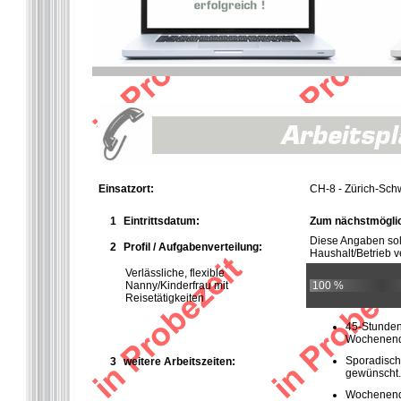
Einsatzort:
CH-8 - Zürich-Sch
1
Eintrittsdatum:
Zum nächstmöglic
Diese Angaben so
2
Profil / Aufgabenverteilung:
Haushalt/Betrieb ve
Verlässliche, flexible
Nanny/Kinderfrau mit
100 %
Reisetätigkeiten
45-Stunden-
Wochenendd
Sporadisch
3
weitere Arbeitszeiten:
gewünscht.
Wochenend