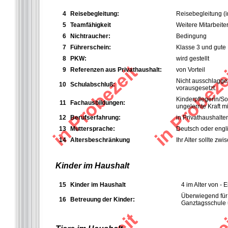
4
Reisebegleitung:
Reisebegleitung (i
5
Teamfähigkeit
Weitere Mitarbeiter 
6
Nichtraucher:
Bedingung
7
Führerschein:
Klasse 3 und gute
8
PKW:
wird gestellt
9
Referenzen aus Privathaushalt:
von Vorteil
Nicht ausschlagge
10
Schulabschluß:
vorausgesetzt.
Kinderpflegerin/So
11
Fachausbildungen:
ungelernte Kraft m
12
Berufserfahrung:
in Privathaushalte
13
Muttersprache:
Deutsch oder engli
14
Altersbeschränkung
Ihr Alter sollte z
Kinder im Haushalt
15
Kinder im Haushalt
4 im Alter von - E
Überwiegend für 
16
Betreuung der Kinder:
Ganztagsschule u