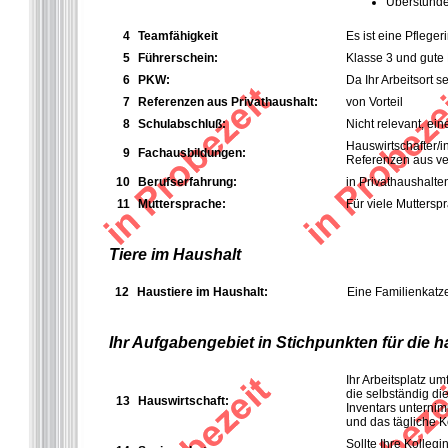
Überstunden
4
Teamfähigkeit
Es ist eine Pfleger
5
Führerschein:
Klasse 3 und gute
6
PKW:
Da Ihr Arbeitsort 
7
Referenzen aus Privathaushalt:
von Vorteil
8
Schulabschluß:
Nicht relevant, ei
Hauswirtschafter/i
9
Fachausbildungen:
Referenzen aus ve
10
Berufserfahrung:
in Privathaushalte
11
Muttersprache:
Für viele Muttersp
Tiere im Haushalt
12
Haustiere im Haushalt:
Eine Familienkatze
Ihr Aufgabengebiet in Stichpunkten für die 
Ihr Arbeitsplatz u
die selbständig d
13
Hauswirtschaft:
Inventars unterni
und das tägliche 
Sollte Ihre Kolleg