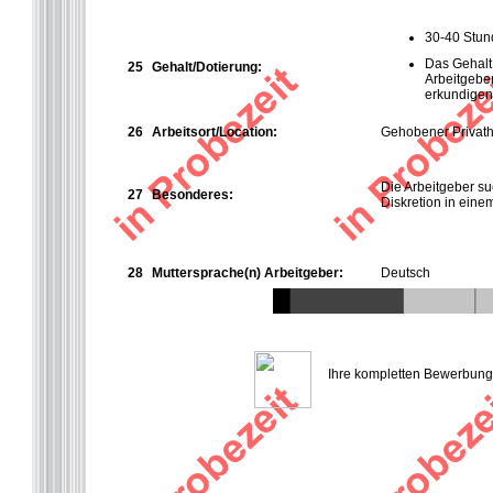
30-40 Stu
Das Gehalt
25
Gehalt/Dotierung:
Arbeitgebe
erkundigen
26
Arbeitsort/Location:
Gehobener Privath
Die Arbeitgeber suc
27
Besonderes:
Diskretion in einem
28
Muttersprache(n) Arbeitgeber:
Deutsch
Ihre kompletten Bewerbungsu