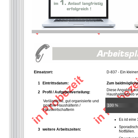
Einsatzort:
D-837 - Ein klein
1
Eintrittsdatum:
Zum baldmöglichst
Diese Angaben so
2
Profil / Aufgabenverteilung:
Haushalt/Betrieb ve
Verlässliche, gut organisierte und
positive Haushälterin /
100 %
Hauswirtschafterin
Es ist ein
Sporadisch
3
weitere Arbeitszeiten:
Notfällen.