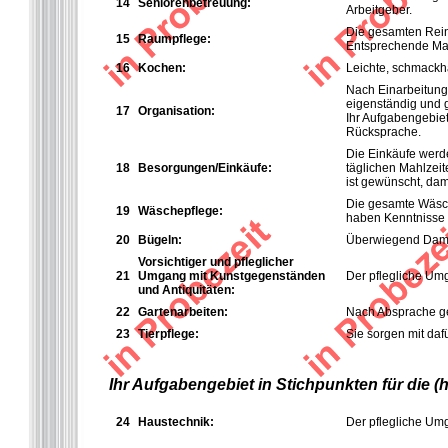
14
Seniorenbetreuung:
Arbeitgeber.
Die gesamten Reini
15
Raumpflege:
Entsprechende Mat
16
K
ochen:
Leichte, schmackh
Nach Einarbeitung 
eigenständig und g
17
Organisation:
Ihr Aufgabengebie
Rücksprache.
Die Einkäufe werd
18
Besorgungen/Einkäufe:
täglichen Mahlzeit
ist gewünscht, dam
Die gesamte Wäsch
19
Wäschepflege:
haben Kenntnisse 
20
Bügeln:
Überwiegend Damen
Vorsichtiger und pfleglicher
21
Umgang mit Kunstgegenständen
Der pflegliche Umg
und Antiquitäten:
22
Gartenarbeiten:
Nach Absprache ge
23
Tierpflege:
Sie sorgen mit dafü
Ihr Aufgabengebiet in Stichpunkten für die 
24
Haustechnik:
Der pflegliche Um