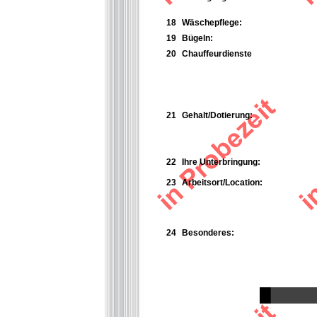
18
Wäschepflege:
19
Bügeln:
20
Chauffeurdienste
21
Gehalt/Dotierung:
22
Ihre Unterbringung:
23
Arbeitsort/Location:
24
Besonderes: