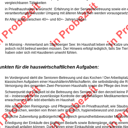
vergleichbaren Tätigkeiten
in Privathaushalten erwünscht : Erfahrung in der Seniorenbetreuung sowie ein
verantwortungsbewusster Umgang mit älteren Menschen werden vorausgesetz
Ihr Alter sollte zwischen 40+- und 60+- Jahren liegen
in Münsing - Ammerland am Starnberger See: Im Haushalt leben eine Katze un
jedoch nicht betreut werden müssen. Der Hinweis erfolgt lediglich, falls Sie Tie
haben oder sich mit Haustieren unwohl fühlen.
unkten für die hauswirtschaftlichen Aufgaben:
Im Vordergrund steht die Senioren-Betreuung und das Kochen ! Der Arbeitsplat
klassischen Aufgaben einer Haushälterin/Wirtschafterin, die selbstständig die 
Versorgung des gesamten Zwei-Personen-Haushalts sowie die Pflege des Inve
Schwerpunkt der Tätigkeit ist die Betreuung des Seniors, für den derzeit keine P
ist – insbesondere die zuverlässige Kontrolle der regelmäßigen Medikamente
erwachsene Sohn lebt ebenfalls im Haushalt.
Alle anfallenden Reinigungs- und Pflegearbeiten im Privathaushalt, wie Stau
Staubwischen, werden von Ihnen sehr gründlich, hygienebewusst und zuverläss
Tägliche Zubereitung gutbürgerlicher, zugleich gesundheitsbewusster Mahlzeit
Erledigung der Einkäufe des täglichen Bedarfs sowie Botengänge, die in eine
Haushalt anfallen können. Das Führen einer Einkaufsliste und eine korrekte 