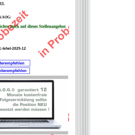
33.
ei AOG:
öchte mich auf dieses Stellenangebot
!
-lehel-2025-12
iterempfehlen
eiterempfehlen