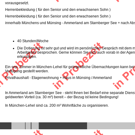
vorausgesetzt.
Herrenbekleidung ( für den Senior und den erwachsenen Sohn )
Herrenbekleidung ( für den Senior und den erwachsenen Sohn )
innerhalb Münchens und Münsing - Ammerland am Starnberger See + nach Ab
40 Stunden/Woche
Die Dotierung ist sehr gut und wird im persönlichen Gespräch mit dem
Arbeitgeber besprochen. Gerne können Sie sich auch vorab in der Agen
erkundigen.
Ein sep. Zimmer in München-Lehel für gelegentliche Übernachtungen kann bei 
Verfügung gestellt werden.
Privathaushalt - Etagenwohnung + Haus in Münsing / Ammerland
In Ammerland am Starnberger See - steht Ihnen bei Bedarf eine separate Die
geldwerten Vorteil (ca. 30 m²) bereit – der Bezug ist keine Bedingung!
In München-Lehel sind ca. 200 m² Wohnfläche zu organisieren.