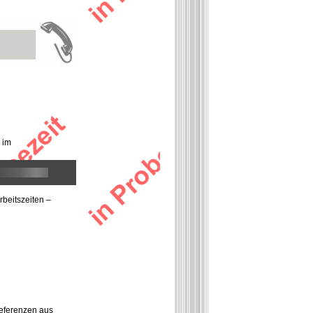
 im
rbeitszeiten –
Referenzen aus