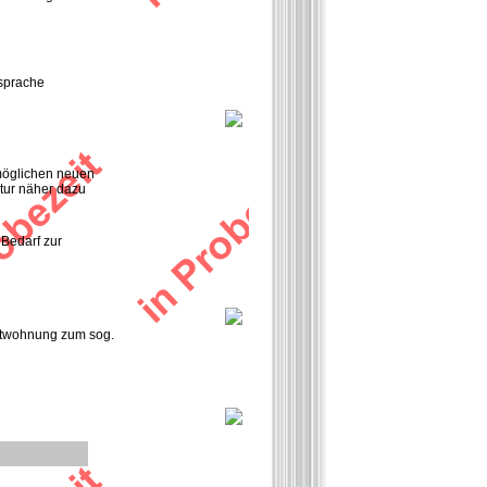
sprache
 möglichen neuen
tur näher dazu
Bedarf zur
nstwohnung zum sog.