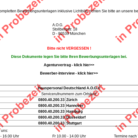
kompletten Bewerbungsunterlagen inklusive Lichtbild, richten Sie bitte an unsere be
A.O.G.
Stollbergstr. 18
D - 80539 München
Bitte nicht VERGESSEN !
Diese Dokumente legen Sie bitte Ihren Bewerbungsunterlagen bei.
Agenturvertrag - klick hier>>
Bewerber-Interview - klick hier>>
Hauspersonal Deutschland A.O.G.®
Servicerufnummern zum Ortstarif:
0800.40.200.33
Zürich
0800.40.200.33
Hannover
0800.40.200.33
Hamburg
0800.40.200.33
Düsseldorf
0800.40.200.33
Stuttgart
 uns:
- 16.00 Uhr
Fr 10.00 - 14.00 Uhr
Termine nach