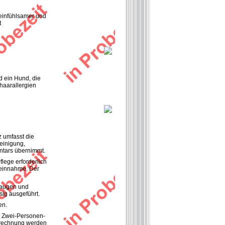
 einfühlsamer und
t
d ein Hund, die
rhaarallergien
z umfasst die
Reinigung,
ntars übernimmt.
flege erforderlich
neinnahme. Der
bsaugen und
ig ausgeführt.
en.
m Zwei-Personen-
Abrechnung werden