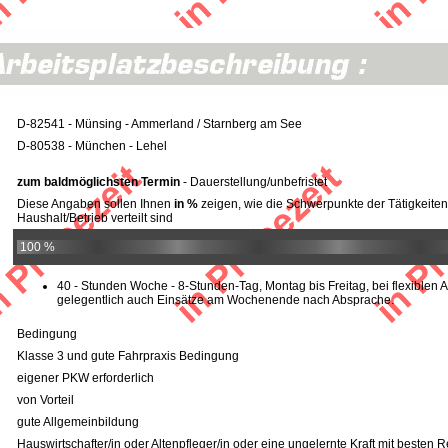
D-82541 - Münsing - Ammerland / Starnberg am See
D-80538 - München - Lehel
zum baldmöglichsten Termin
- Dauerstellung/unbefristet
Diese Angaben sollen Ihnen
in %
zeigen, wie die Schwerpunkte der Tätigkeiten
Haushalt/Betrieb verteilt sind
100 %
40 - Stunden Woche - 8-Stunden-Tag, Montag bis Freitag, bei flexiblen A
gelegentlich auch Einsätze am Wochenende nach Absprache.
Bedingung
Klasse 3 und gute Fahrpraxis Bedingung
eigener PKW erforderlich
von Vorteil
gute Allgemeinbildung
Hauswirtschafter/in oder Altenpfleger/in oder eine ungelernte Kraft mit besten 