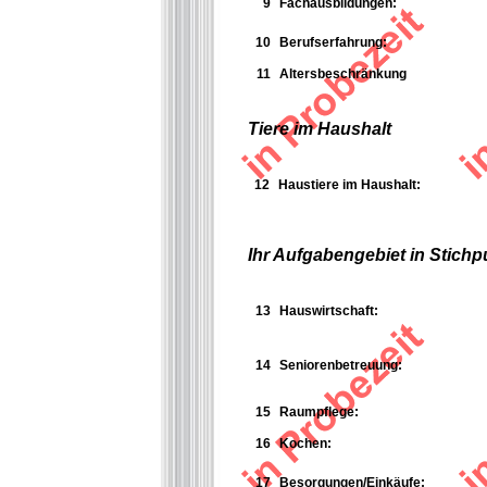
9
Fachausbildungen:
10
Berufserfahrung:
11
Altersbeschränkung
Tiere im Haushalt
12
Haustiere im Haushalt:
Ihr Aufgabengebiet in Stichp
13
Hauswirtschaft:
14
Seniorenbetreuung:
15
Raumpflege:
16
K
ochen:
17
Besorgungen/Einkäufe: