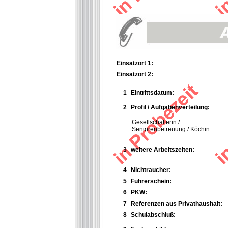
Einsatzort 1:
Einsatzort 2:
1
Eintrittsdatum:
2
Profil / Aufgabenverteilung:
Gesellschafterin /
Seniorenbetreuung / Köchin
3
weitere Arbeitszeiten:
4
Nichtraucher:
5
Führerschein:
6
PKW:
7
Referenzen aus Privathaushalt:
8
Schulabschluß: