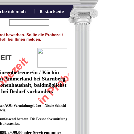
rbe ich mich
6. startseite
nächstes Angebot
bot bewerben. Sollte die Probezeit
Fall bei Ihnen melden.
EIT
iorenbetreuer/in / Köchin -
t in Ammerland bei Starnberg
sonenhaushalt, baldmöglichst
t bei Bedarf vorhanden.
nser AOG Vermittlungsbüro – Nicole Schichl
wig.
 umfassend beraten. Die Personalvermittlung
ist kostenlos.
 089.29.99.00 oder Servicenummer