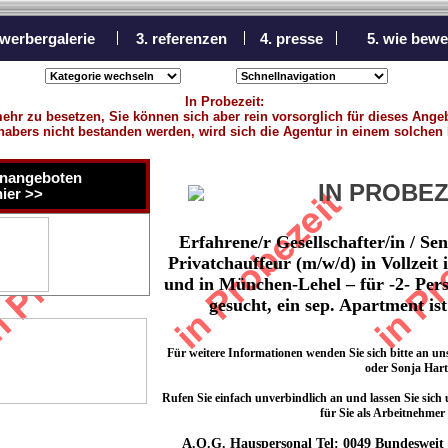
ewerbergalerie
3. referenzen
4. presse
5. wie bewe
In Probezeit:
mehr zu besetzen, Sie können sich aber rein vorsorglich für dieses Ange
nhabers nicht bestanden werden, wird sich die Agentur in einem solchen 
lenangeboten
IN PROBEZ
hier >>
Erfahrene/r Gesellschafter/in / Sen
Privatchauffeur (m/w/d) in Vollzei
und in München-Lehel – für -2- Per
gesucht, ein sep. Apartment is
Für weitere Informationen wenden Sie sich bitte an u
oder Sonja Hart
Rufen Sie einfach unverbindlich an und lassen Sie sich
für Sie als Arbeitnehmer 
A.O.G. Hauspersonal Tel: 0049 Bundesweit