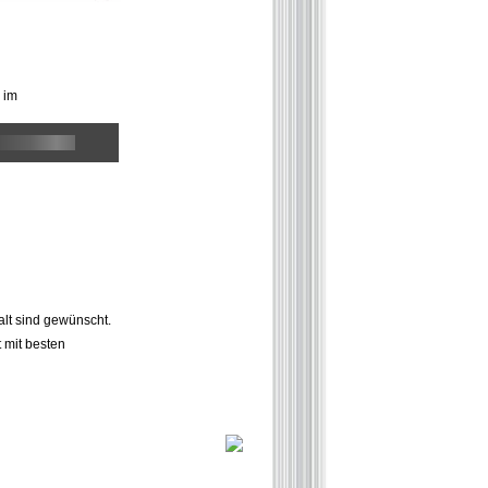
 im
alt sind gewünscht.
 mit besten