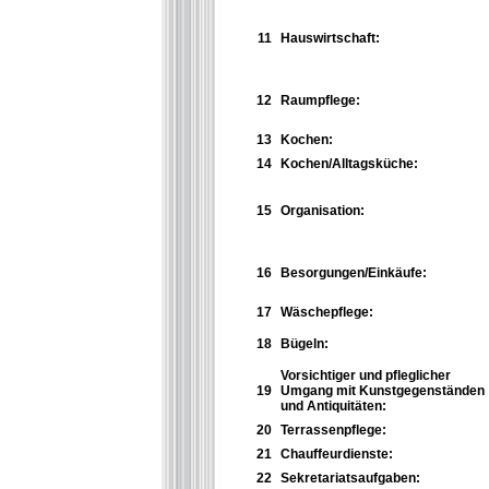
11
Hauswirtschaft:
12
Raumpflege:
13
K
ochen:
14
K
ochen/Alltagsküche:
15
Organisation:
16
Besorgungen/Einkäufe:
17
Wäschepflege:
18
Bügeln:
Vorsichtiger und pfleglicher
19
Umgang mit Kunstgegenständen
und Antiquitäten:
20
Terrassenpflege:
21
Chauffeurdienste:
22
Sekretariatsaufgaben: