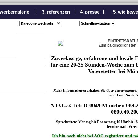
ewerbergalerie
3. referenzen
4. presse
5. wie bewe
EINTRITTSDATU
Zum baldmöglichsten 
Zuverlässige, erfahrene und loyale 
für eine 20-25 Stunden-Woche zum 
Vaterstetten bei Mü
Mehr Informationen erhalten Sie über unser externe
oder Frau Nicole S
A.O.G.® Tel: D-0049 München 089.2
0800.40.20
Sprechzeiten: Montag bis Donnerstag 10 Uhr bis 16 
Termine nach Verei
Ich bin noch nicht bei AOG registriert und m