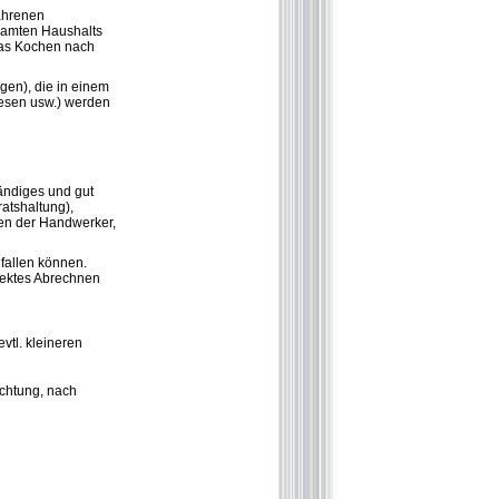
fahrenen
esamten Haushalts
das Kochen nach
gen), die in einem
iesen usw.) werden
tändiges und gut
ratshaltung),
len der Handwerker,
nfallen können.
rrektes Abrechnen
tl. kleineren
ichtung, nach