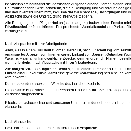
Ihr Arbeitsplatz beinhaltet die klassischen Aufgaben einer gut organisierten, er
Hauswirtschafterin/Gesellschafterin, die die Reinigung und Versorgung des g
und des Inventars übernimmt, inklusive der Wäschepflege, Besorgungen und 
Absprache sowie die Unterstützung Ihrer Arbeitgeberin.
Alle Reinigungs- und Pflegearbeiten (staubsaugen, staubwischen, Fenster reini
Privathaushalt anfallen können. Entsprechende Materialkenntnisse (Parkett, Fl
vorausgesetzt.
Nach Absprache mit ihrer Arbeitgeberin
Alles, was in einem Haushalt zu organisieren ist, nach Einarbeitung wird selbs
organisiertes Arbeiten von Ihnen erwartet. Einkauf von Speisen, Getränken (Vor
Wäsche, Material für handwerkliche Zwecke, wenn erforderlich, Planen, Bestel
wenn erforderlich nach Absprache mit Ihren Arbeitgeberin.
Alle nötigen Artikel des täglichen Bedarfs, die in einem 1-Personen-Haushalt a
Führen einer Einkaufsliste, damit eine gewisse Vorratshaltung herrscht und ko
wird erwartet.
Damenbekleidung sowie die Wäsche des täglichen Bedarfs.
Die gesamte Bügelwäsche des 1-Personen-Haushalts inkl. Schrankpflege und ev
Ausbesserungsarbeiten.
Pfleglicher, fachgerechter und sorgsamer Umgang mit der gehobenen Inneninr
Absprache.
Nach Absprache
Post und Telefonate annehmen / notieren nach Absprache.