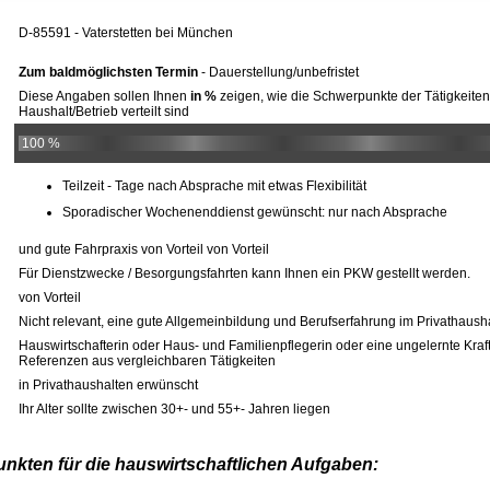
D-85591 - Vaterstetten bei München
Zum baldmöglichsten Termin
- Dauerstellung/unbefristet
Diese Angaben sollen Ihnen
in %
zeigen, wie die Schwerpunkte der Tätigkeiten
Haushalt/Betrieb verteilt sind
100 %
Teilzeit - Tage nach Absprache mit etwas Flexibilität
Sporadischer Wochenenddienst gewünscht: nur nach Absprache
und gute Fahrpraxis von Vorteil von Vorteil
Für Dienstzwecke / Besorgungsfahrten kann Ihnen ein PKW gestellt werden.
von Vorteil
Nicht relevant, eine gute Allgemeinbildung und Berufserfahrung im Privathaush
Hauswirtschafterin oder Haus- und Familienpflegerin oder eine ungelernte Kraft
Referenzen aus vergleichbaren Tätigkeiten
in Privathaushalten erwünscht
Ihr Alter sollte zwischen 30+- und 55+- Jahren liegen
unkten für die hauswirtschaftlichen Aufgaben: