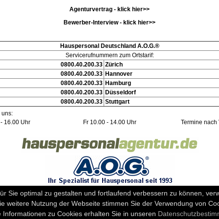
Agenturvertrag - klick hier>>
Bewerber-Interview - klick hier>>
Hauspersonal Deutschland A.O.G.®
Servicerufnummern zum Ortstarif:
0800.40.200.33
Zürich
0800.40.200.33
Hannover
0800.40.200.33
Hamburg
0800.40.200.33
Düsseldorf
0800.40.200.33
Stuttgart
 uns:
- 16.00 Uhr
Fr 10.00 - 14.00 Uhr
Termine nach
r Sie optimal zu gestalten und fortlaufend verbessern zu können, ver
ie weitere Nutzung der Webseite stimmen Sie der Verwendung von Coo
(b) Häufig gestellte Fragen und Antworten
(c) Impres
 Informationen zu Cookies erhalten Sie in unseren
Datenschutzbesti