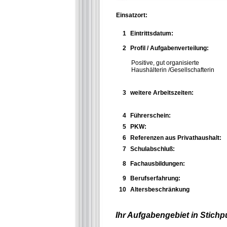
Einsatzort:
1
Eintrittsdatum:
2
Profil / Aufgabenverteilung:
Positive, gut organisierte
Haushälterin /Gesellschafterin
3
weitere Arbeitszeiten:
4
Führerschein:
5
PKW:
6
Referenzen aus Privathaushalt:
7
Schulabschluß:
8
Fachausbildungen:
9
Berufserfahrung:
10
Altersbeschränkung
Ihr Aufgabengebiet in Stichp