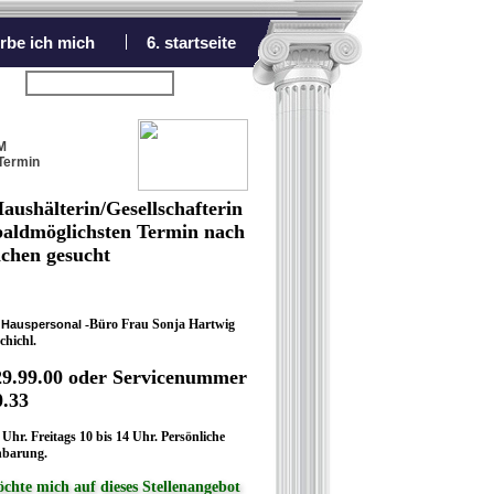
rbe ich mich
6. startseite
nächstes Angebot
M
Termin
Haushälterin/Gesellschafterin
baldmöglichsten Termin nach
nchen gesucht
s
-Büro Frau Sonja Hartwig
Hauspersonal
chichl.
9.99.00 oder Servicenummer
0.33
Uhr. Freitags 10 bis 14 Uhr. Persönliche
nbarung.
öchte mich auf dieses Stellenangebot