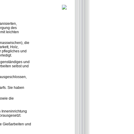
anisierten,
sorgung des
mit leichten
 nasswischen), die
rkett, Holz,
r pflegliches und
rledigt.
eigenständiges und
rbeiten selbst und
 ausgeschlossen,
rfs. Sie haben
sowie die
 Inneninrichtung
orausgesetzt.
ie Gießarbeiten und