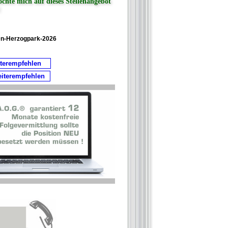
öchte mich auf dieses Stellenangebot
!
n-Herzogpark-2026
iterempfehlen
eiterempfehlen