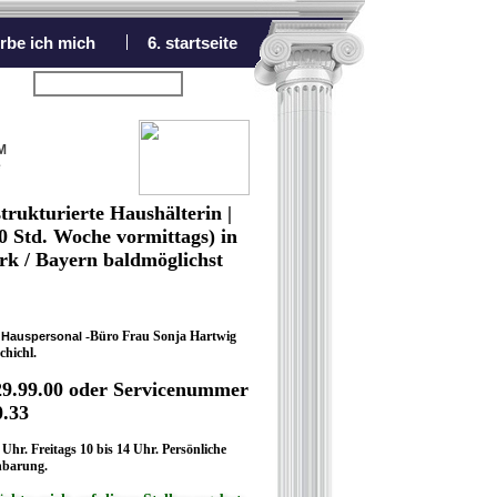
rbe ich mich
6. startseite
nächstes Angebot
M
e
trukturierte Haushälterin |
20 Std. Woche vormittags) in
 / Bayern baldmöglichst
.
s
-Büro Frau Sonja Hartwig
Hauspersonal
chichl.
9.99.00 oder Servicenummer
0.33
Uhr. Freitags 10 bis 14 Uhr. Persönliche
nbarung.