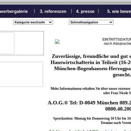
ewerbergalerie
3. referenzen
4. presse
5. wie bewe
EINTRITTSDATU
nach Absprach
Zuverlässige, freundliche und gut s
Hauswirtschafterin in Teilzeit (16-
München-Bogenhausen-Herzogpark
gesucht
Mehr Informationen erhalten Sie über unser externe
oder Frau Nicole S
A.O.G.® Tel: D-0049 München 089.2
0800.40.20
Sprechzeiten: Montag bis Donnerstag 10 Uhr bis 16 
Termine nach Verei