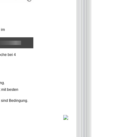
 im
che bei 4
ng.
 mit besten
t sind Bedingung.