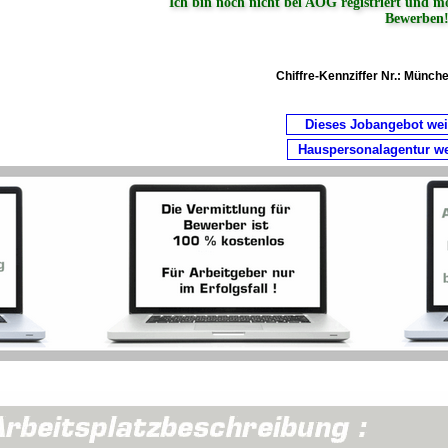
Ich bin noch nicht bei AOG registriert und m
Bewerben
Chiffre-Kennziffer Nr.:
Münche
Dieses Jobangebot we
Hauspersonalagentur w