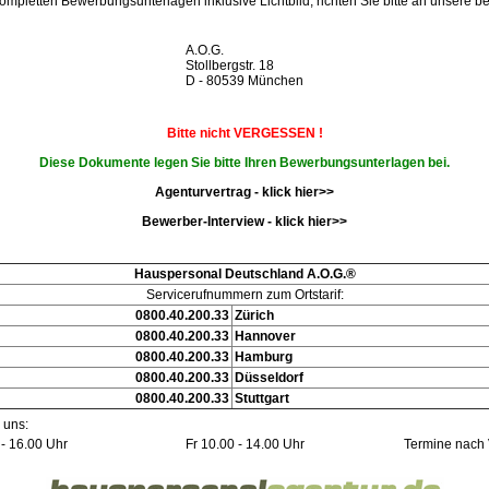
kompletten Bewerbungsunterlagen inklusive Lichtbild, richten Sie bitte an unsere be
A.O.G.
Stollbergstr. 18
D - 80539 München
Bitte nicht VERGESSEN !
Diese Dokumente legen Sie bitte Ihren Bewerbungsunterlagen bei.
Agenturvertrag - klick hier>>
Bewerber-Interview - klick hier>>
Hauspersonal Deutschland A.O.G.®
Servicerufnummern zum Ortstarif:
0800.40.200.33
Zürich
0800.40.200.33
Hannover
0800.40.200.33
Hamburg
0800.40.200.33
Düsseldorf
0800.40.200.33
Stuttgart
 uns:
- 16.00 Uhr
Fr 10.00 - 14.00 Uhr
Termine nach