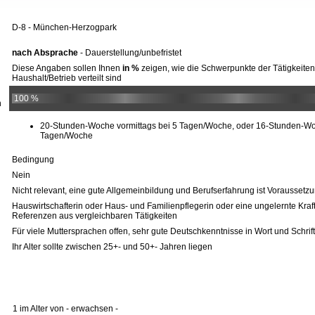
D-8 - München-Herzogpark
nach Absprache
- Dauerstellung/unbefristet
Diese Angaben sollen Ihnen
in %
zeigen, wie die Schwerpunkte der Tätigkeiten
Haushalt/Betrieb verteilt sind
100 %
n
20-Stunden-Woche vormittags bei 5 Tagen/Woche, oder 16-Stunden-Wo
Tagen/Woche
Bedingung
Nein
Nicht relevant, eine gute Allgemeinbildung und Berufserfahrung ist Voraussetzu
Hauswirtschafterin oder Haus- und Familienpflegerin oder eine ungelernte Kraft
Referenzen aus vergleichbaren Tätigkeiten
Für viele Muttersprachen offen, sehr gute Deutschkenntnisse in Wort und Schrif
Ihr Alter sollte zwischen 25+- und 50+- Jahren liegen
1 im Alter von - erwachsen -