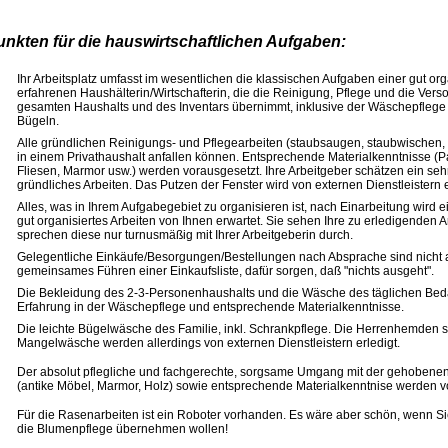
unkten für die hauswirtschaftlichen Aufgaben:
Ihr Arbeitsplatz umfasst im wesentlichen die klassischen Aufgaben einer gut org
erfahrenen Haushälterin/Wirtschafterin, die die Reinigung, Pflege und die Ver
gesamten Haushalts und des Inventars übernimmt, inklusive der Wäschepflege 
Bügeln.
Alle gründlichen Reinigungs- und Pflegearbeiten (staubsaugen, staubwischen,
in einem Privathaushalt anfallen können. Entsprechende Materialkenntnisse (Pa
Fliesen, Marmor usw.) werden vorausgesetzt. Ihre Arbeitgeber schätzen ein seh
gründliches Arbeiten. Das Putzen der Fenster wird von externen Dienstleistern e
Alles, was in Ihrem Aufgabegebiet zu organisieren ist, nach Einarbeitung wird 
gut organisiertes Arbeiten von Ihnen erwartet. Sie sehen Ihre zu erledigenden A
sprechen diese nur turnusmäßig mit Ihrer Arbeitgeberin durch.
Gelegentliche Einkäufe/Besorgungen/Bestellungen nach Absprache sind nicht
gemeinsames Führen einer Einkaufsliste, dafür sorgen, daß "nichts ausgeht".
Die Bekleidung des 2-3-Personenhaushalts und die Wäsche des täglichen Beda
Erfahrung in der Wäschepflege und entsprechende Materialkenntnisse.
Die leichte Bügelwäsche des Familie, inkl. Schrankpflege. Die Herrenhemden 
Mangelwäsche werden allerdings von externen Dienstleistern erledigt.
Der absolut pflegliche und fachgerechte, sorgsame Umgang mit der gehobenen
(antike Möbel, Marmor, Holz) sowie entsprechende Materialkenntnise werden v
Für die Rasenarbeiten ist ein Roboter vorhanden. Es wäre aber schön, wenn S
die Blumenpflege übernehmen wollen!