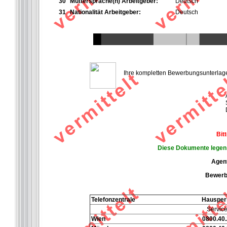
30
Muttersprache(n) Arbeitgeber:
Deutsch
31
Nationalität Arbeitgeber:
Deutsch
Ihre kompletten Bewerbungsunterlagen 
Bit
Diese Dokumente legen S
Agent
Bewerbe
Telefonzentrale
Hausper
Service
Wien
0800.40.