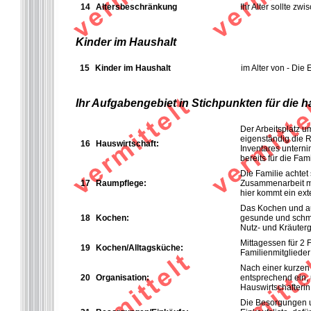
14
Altersbeschränkung
Ihr Alter sollte z
Kinder im Haushalt
15
Kinder im Haushalt
im Alter von - Die
Ihr Aufgabengebiet in Stichpunkten für die 
Der Arbeitsplatz u
eigenständig die
16
Hauswirtschaft:
Inventares untern
bereits für die Fam
Die Familie achtet
17
Raumpflege:
Zusammenarbeit mit
hier kommt ein exte
Das Kochen und auc
18
K
ochen:
gesunde und schma
Nutz- und Kräuterg
Mittagessen für 2 
19
K
ochen/Alltagsküche:
Familienmitglieder
Nach einer kurzen 
20
Organisation:
entsprechend ein, 
Hauswirtschafterin
Die Besorgungen u