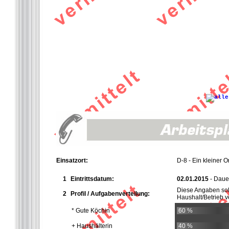
Einsatzort:
D-8 - Ein kleiner 
1
Eintrittsdatum:
02.01.2015
- Dauer
Diese Angaben so
2
Profil / Aufgabenverteilung:
Haushalt/Betrieb ve
* Gute Köchin
60 %
+ Haushälterin
40 %