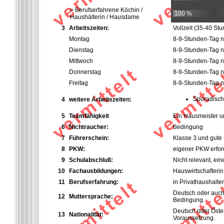
= Berufserfahrene Köchin /
100 %
Haushälterin / Hausdame
3
Arbeitszeiten:
Vollzeit
(35-40 St
Montag
8-9-Stunden-Tag n
Dienstag
8-9-Stunden-Tag n
Mittwoch
8-9-Stunden-Tag n
Donnerstag
8-9-Stunden-Tag n
Freitag
8-9-Stunden-Tag n
Sporadisch
4
weitere Arbeitszeiten:
5
Teamfähigkeit
Ein Hausmeister und
6
Nichtraucher:
Bedingung
7
Führerschein:
Klasse 3 und gute
8
PKW:
eigener PKW erfor
9
Schulabschluß:
Nicht relevant, ei
10
Fachausbildungen:
Hauswirtschafterin
11
Berufserfahrung:
in Privathaushalte
Deutsch oder auch 
12
Muttersprache:
Bedingung.
Deutsch oder Öster
13
Nationalität:
Voraussetzung.