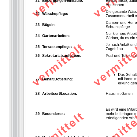
21
Besorgungen/Einkäufe:
Einkaufsliste, dafü
Abrechnen.
Die gesamte Wäsc
22
Wäschepflege:
Zusammenarbeit mi
Damen- und Herrenb
23
Bügeln:
Schrankpflege.
Nur kleinere Arbe
24
Gartenarbeiten:
Gärtner, da es ein 
Je nach Anlaß und
25
Terrassenpflege:
Zugehfrau.
26
Sekretariatsaufgaben:
Post und Telefonat
Das Gehalt 
mit Ihrem m
27
Gehalt/Dotierung:
erkundigen
28
Arbeitsort/Location:
Haus mit Garten
Es wird eine Mitarb
29
Besonderes:
mehr beibringen mu
erledigenden Arbe