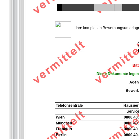
Ihre kompletten Bewerbungsunterlagen 
Bit
Diese Dokumente legen S
Agent
Bewerbe
Telefonzentrale
Hausper
Service
Wien
0800.40.
München
0800.40.
Frankfurt
0800.40.
Berlin
0800.40.