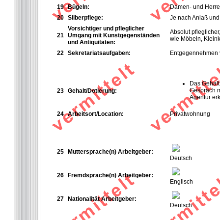
19
Bügeln:
Damen- und Herren
20
Silberpflege:
Je nach Anlaß und 
Vorsichtiger und pfleglicher
Absolut pfleglich
21
Umgang mit Kunstgegenständen
wie Möbeln, Kleink
und Antiquitäten:
22
Sekretariatsaufgaben:
Entgegennehmen vo
Das Gehalt 
Gespräch m
23
Gehalt/Dotierung:
Agentur er
24
Arbeitsort/Location:
Privatwohnung
25
Muttersprache(n) Arbeitgeber:
Deutsch
26
Fremdsprache(n) Arbeitgeber:
Englisch
27
Nationalität Arbeitgeber:
Deutsch