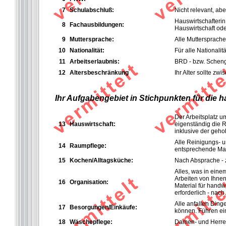
7
Schulabschluß:
Nicht relevant, ab
Hauswirtschafterin
8
Fachausbildungen:
Hauswirtschaft ode
9
Muttersprache:
Alle Muttersprache
10
Nationalität:
Für alle Nationalit
11
Arbeitserlaubnis:
BRD - bzw. Sche
12
Altersbeschränkung
Ihr Alter sollte zw
Ihr Aufgabengebiet in Stichpunkten für die 
Der Arbeitsplatz u
13
Hauswirtschaft:
eigenständig die 
inklusive der geh
Alle Reinigungs- u
14
Raumpflege:
entsprechende Mat
15
K
ochen/Alltagsküche:
Nach Absprache - z
Alles, was in eine
Arbeiten von Ihnen
16
Organisation:
Material für handw
erforderlich - nac
Alle anfallen Ding
17
Besorgungen/Einkäufe:
können. Führen ein
18
Wäschepflege:
Damen- und Herren