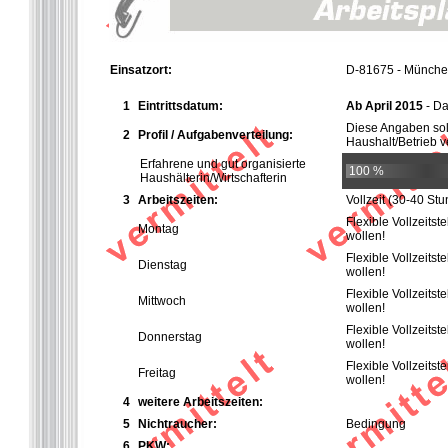
Einsatzort:
D-81675 - Münch
1
Eintrittsdatum:
Ab April 2015
- Da
Diese Angaben so
2
Profil / Aufgabenverteilung:
Haushalt/Betrieb ve
Erfahrene und gut organisierte
100 %
Haushälterin/Wirtschafterin
3
Arbeitszeiten:
Vollzeit
(30-40 St
Flexible Vollzeitst
Montag
wollen!
Flexible Vollzeitst
Dienstag
wollen!
Flexible Vollzeitst
Mittwoch
wollen!
Flexible Vollzeitst
Donnerstag
wollen!
Flexible Vollzeitst
Freitag
wollen!
4
weitere Arbeitszeiten:
5
Nichtraucher:
Bedingung
6
PKW: