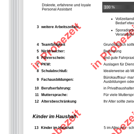
Diskrete, erfahrene und loyale
100 %
Personal Assistant
Vollzeitans
Bedarf etwas
3
weitere Arbeitszeiten:
Sporadische
Veranstalt
4
Teamfähigkeit
Grundsätzlich soll
5
Nichtraucher:
Bedingung
6
Führerschein:
und gute Fahrprax
7
PKW:
Auslagen für Diens
8
Schulabschluß:
Idealerweise ab Mi
Bürokauffrau/- ma
9
Fachausbildungen:
Ausbildungen oder 
10
Berufserfahrung:
in Privathaushalte
11
Muttersprache:
Für viele Muttersp
12
Altersbeschränkung
Ihr Alter sollte z
Kinder im Haushalt
13
Kinder im Haushalt
5 im Alter von - sch