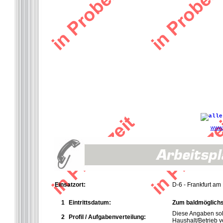
www.
Einsatzort:
D-6 - Frankfurt am
1
Eintrittsdatum:
Zum baldmöglichs
Diese Angaben so
2
Profil / Aufgabenverteilung:
Haushalt/Betrieb ve