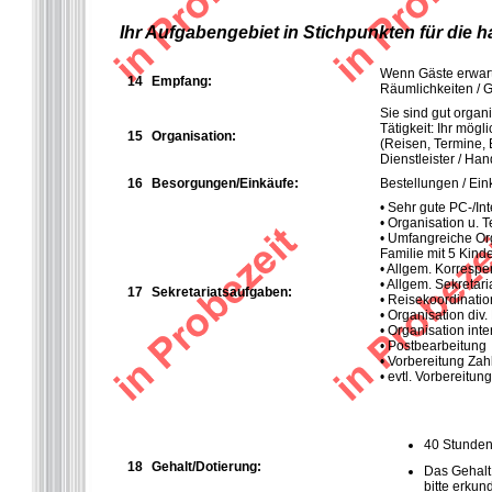
Ihr Aufgabengebiet in Stichpunkten für die 
Wenn Gäste erwart
14
Empfang:
Räumlichkeiten / G
Sie sind gut orga
Tätigkeit: Ihr mögl
15
Organisation:
(Reisen, Termine, 
Dienstleister / Han
16
Besorgungen/Einkäufe:
Bestellungen / Ein
• Sehr gute PC-/In
• Organisation u. 
• Umfangreiche Org
Familie mit 5 Kind
• Allgem. Korrespe
• Allgem. Sekretar
17
Sekretariatsaufgaben:
• Reisekoordinatio
• Organisation div.
• Organisation inte
• Postbearbeitung
• Vorbereitung Za
• evtl. Vorbereitu
40 Stunde
18
Gehalt/Dotierung:
Das Gehalt 
bitte erkun