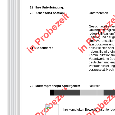
19
Ihre Unterbringung:
20
Arbeitsort/Location:
Unternehmen
Gesucht wird ein/e 
Umfang um jeglich
jeden Fall das um
Familie, und der ge
Hotel/Veranstaltun
von Locations und 
21
Besonderes:
dass Sie sich sehr
haben. Es wird eine
Kommunikationsmitt
Verantwortung übe
deutschen und engl
Vertrauensstellung
voraussetzt. Nach 
22
Muttersprache(n) Arbeitgeber:
Deutsch
Ihre kompletten Bewerbungsunterlagen 